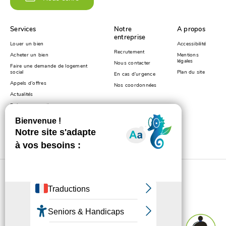
Services
Notre
A propos
entreprise
Louer un bien
Accessibilité
Recrutement
Acheter un bien
Mentions
légales
Nous contacter
Faire une demande de logement
social
Plan du site
En cas d’urgence
Appels d’offres
Nos coordonnées
Actualités
Foire aux questions
© Haute-Savoie Habitat 2020. Tous droits réservés.
-
Réalisé par
Altimax
Suivez-nous