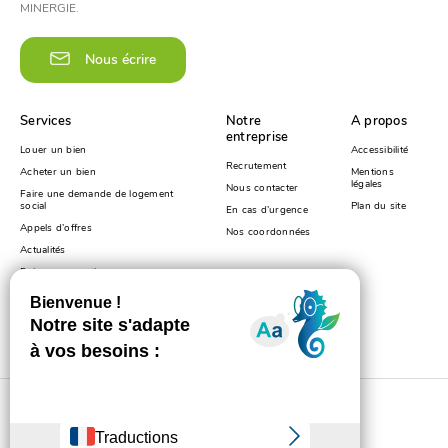
MINERGIE.
Nous écrire
Services
Notre
A propos
entreprise
Louer un bien
Accessibilité
Recrutement
Acheter un bien
Mentions
légales
Nous contacter
Faire une demande de logement
social
Plan du site
En cas d’urgence
Appels d’offres
Nos coordonnées
Actualités
Foire aux questions
© Haute-Savoie Habitat 2020. Tous droits réservés.
-
Réalisé par
Altimax