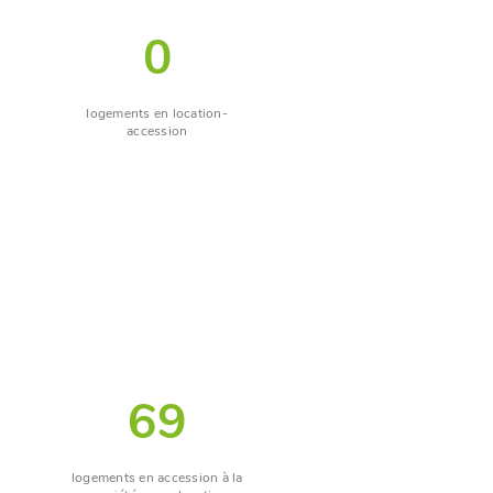
0
logements en location-
accession
69
logements en accession à la