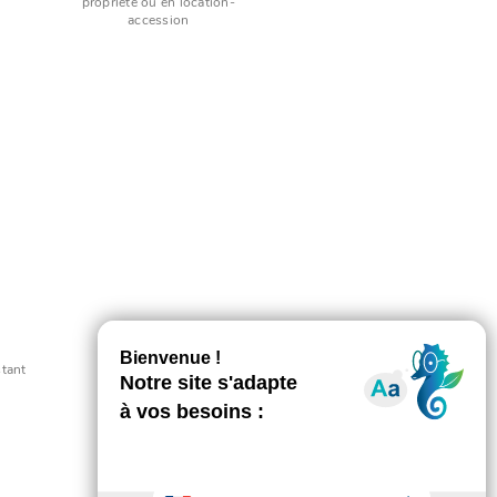
propriété ou en location-
accession
stant