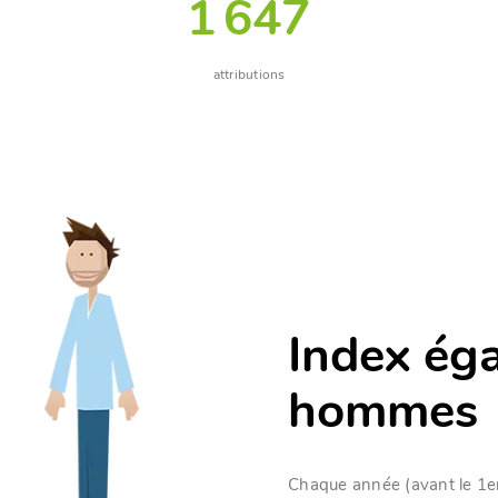
1 647
attributions
Index éga
hommes
Chaque année (avant le 1er 