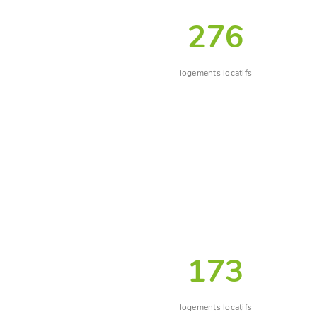
276
logements locatifs
173
logements locatifs