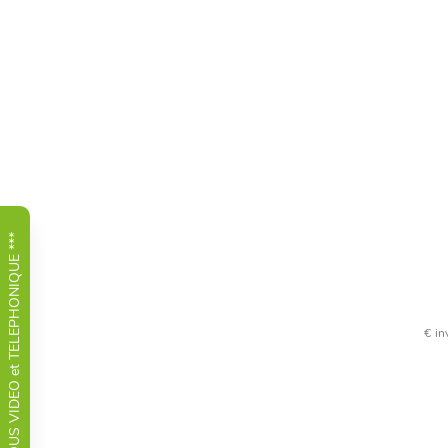
*** RENDEZ-VOUS VIDEO et TELEPHONIQUE ***
€ in