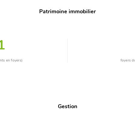
Patrimoine immobilier
1
nts en foyers)
foyers d
Gestion