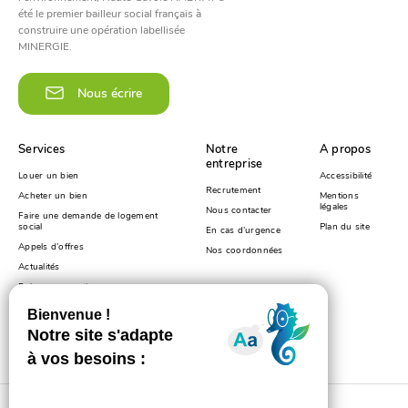
été le premier bailleur social français à
construire une opération labellisée
MINERGIE.
Nous écrire
Services
Notre
A propos
entreprise
Louer un bien
Accessibilité
Recrutement
Acheter un bien
Mentions
légales
Nous contacter
Faire une demande de logement
social
Plan du site
En cas d’urgence
Appels d’offres
Nos coordonnées
Actualités
Foire aux questions