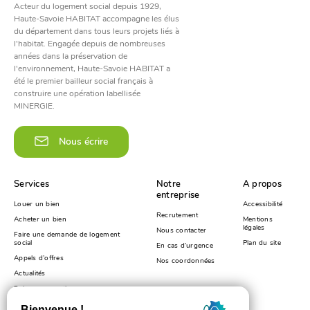
Acteur du logement social depuis 1929,
Haute-Savoie HABITAT accompagne les élus
du département dans tous leurs projets liés à
l'habitat. Engagée depuis de nombreuses
années dans la préservation de
l'environnement, Haute-Savoie HABITAT a
été le premier bailleur social français à
construire une opération labellisée
MINERGIE.
Nous écrire
Services
Notre
A propos
entreprise
Louer un bien
Accessibilité
Recrutement
Acheter un bien
Mentions
légales
Nous contacter
Faire une demande de logement
social
Plan du site
En cas d’urgence
Appels d’offres
Nos coordonnées
Actualités
Foire aux questions