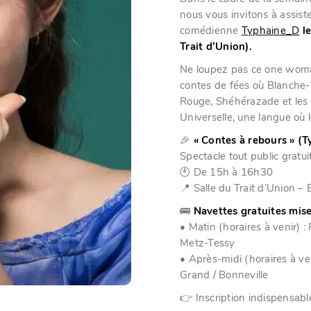
nous vous invitons à assist
comédienne
Typhaine_D
l
Trait d’Union).
Ne loupez pas ce one woman
contes de fées où Blanche-
Rouge, Shéhérazade et les 
Universelle, une langue où 
🎉
« Contes à rebours » (
Spectacle tout public gratui
🕙 De 15h à 16h30
📍 Salle du Trait d’Union 
🚌
Navettes gratuites mis
• Matin (horaires à venir) :
Metz-Tessy
• Après-midi (horaires à ve
Grand / Bonneville
👉 Inscription indispensabl