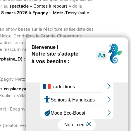
er au
spectacle
« Contes à rebours »
de la
e 8 mars 2026 à Epagny – Metz-Tessy (salle
 show basée sur la réécriture antisexiste des
Neige, Cendrillon, la Grande Chaperonne
autres se racontent elles-mêmes, à la Féminine
le masculin ne l’emporte plus.
Typhaine_D)
: dimanche 8 mars
t
– Epagny Metz-Tessy
es en place pour le dimanche 8 mars
 Publier / Ville-la-Grand / Bonneville → Epagny
nir) : Epagny Metz-Tessy → Publier / Ville-la-
e (bouton vert ci-dessous)