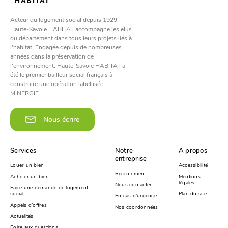
Acteur du logement social depuis 1929,
Haute-Savoie HABITAT accompagne les élus
du département dans tous leurs projets liés à
l'habitat. Engagée depuis de nombreuses
années dans la préservation de
l'environnement, Haute-Savoie HABITAT a
été le premier bailleur social français à
construire une opération labellisée
MINERGIE.
Nous écrire
Services
Notre
A propos
entreprise
Louer un bien
Accessibilité
Recrutement
Acheter un bien
Mentions
légales
Nous contacter
Faire une demande de logement
social
Plan du site
En cas d’urgence
Appels d’offres
Nos coordonnées
Actualités
Foire aux questions