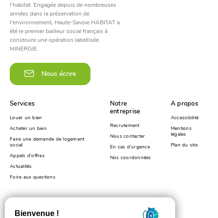
l'habitat. Engagée depuis de nombreuses
années dans la préservation de
l'environnement, Haute-Savoie HABITAT a
été le premier bailleur social français à
construire une opération labellisée
MINERGIE.
Nous écrire
Services
Notre
A propos
entreprise
Louer un bien
Accessibilité
Recrutement
Acheter un bien
Mentions
légales
Nous contacter
Faire une demande de logement
social
Plan du site
En cas d’urgence
Appels d’offres
Nos coordonnées
Actualités
Foire aux questions